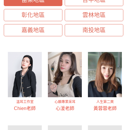
苗栗地區
台中地區
彰化地區
雲林地區
嘉義地區
南投地區
溫耳工作室
心願專業采耳
人生第二爽
Chien老師
心湲老師
黃蓉蓉老師